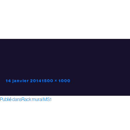
Publié
Taille
14 janvier 2014
1500 × 1000
le
réelle
Navigation
Publié dans
Rack mural MS1
de
l’article