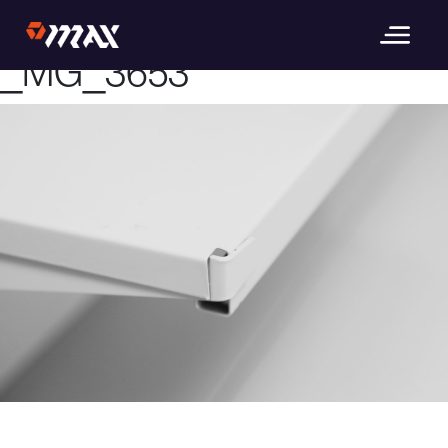
Image précédente
Image suivante
_MG_3653