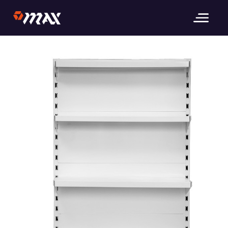
Następny obrazek
_MG_3661