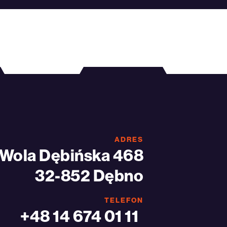
ADRES
Wola Dębińska 468
32-852 Dębno
TELEFON
+48 14 674 01 11