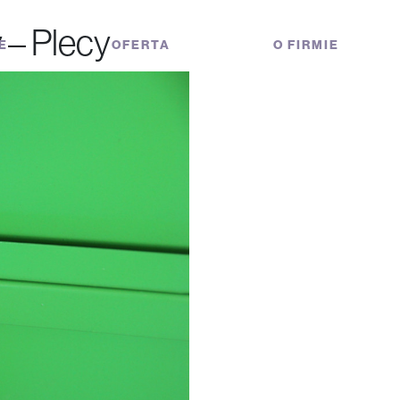
 – Plecy
E
OFERTA
O FIRMIE