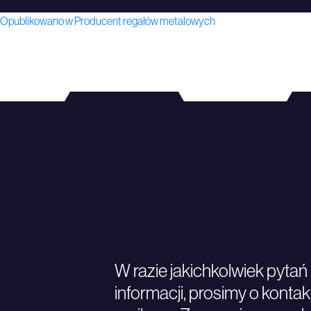
Nawigacja
Opublikowano w
Producent regałów metalowych
wpisu
W razie jakichkolwiek pyta
informacji, prosimy o kontakt