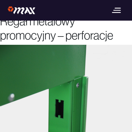
Poprzedni obrazek
Następny obrazek
Regał metalowy
promocyjny – perforacje